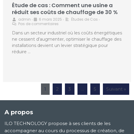
Étude de cas : Comment une usine a
réduit ses coûts de chauffage de 30 %
admin
6 mars 2025
Études de Cas
•
•
•
Pas de commentaires
Dans un secteur industriel où les coûts énergétiques
ne cessent d’augmenter, optimiser le chauffage des
installations devient un levier stratégique pour
réduire …
1
2
3
…
5
Suivant »
A propos
ILO TECHNOLOGY propose à ses clients de les
accompagner au cours du processus de création, de