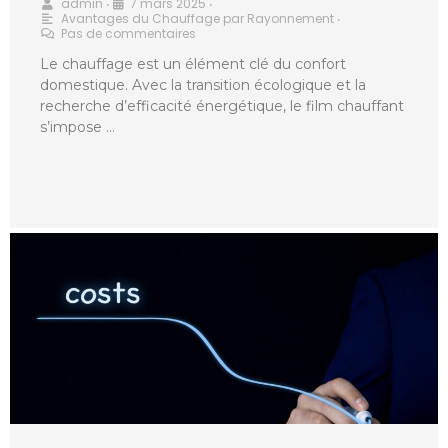
admin
7 mars 2025
•
•
Avantages du Chauffage par Rayonnement
•
Pas de commentaires
Le chauffage est un élément clé du confort
domestique. Avec la transition écologique et la
recherche d’efficacité énergétique, le film chauffant
s’impose …