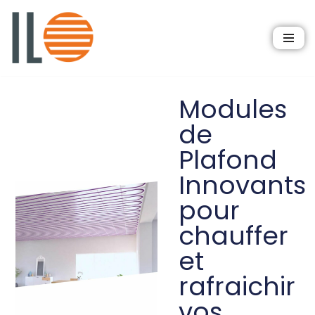
Aller
au
contenu
Modules
de
Plafond
Innovants
pour
chauffer
et
rafraichir
vos