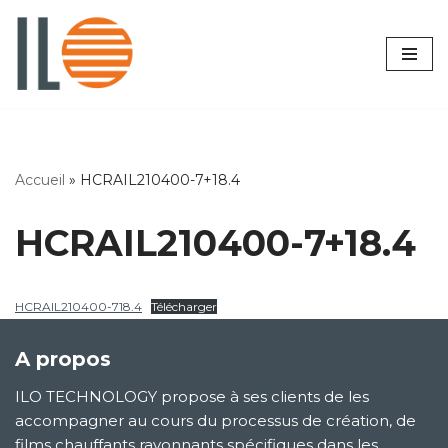
Aller
au
contenu
Accueil
»
HCRAIL210400-7+18.4
HCRAIL210400-7+18.4
HCRAIL210400-718.4
Télécharger
A propos
ILO TECHNOLOGY propose à ses clients de les
accompagner au cours du processus de création, de
films chauffants rayonnants spécifiques dans les