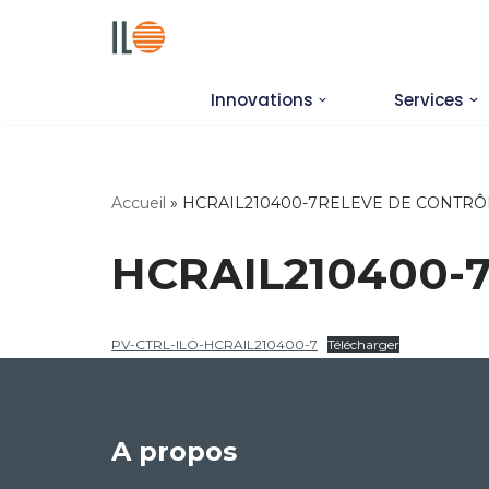
Aller
au
Innovations
Services
contenu
Accueil
»
HCRAIL210400-7RELEVE DE CONTRÔL
HCRAIL210400-
PV-CTRL-ILO-HCRAIL210400-7
Télécharger
A propos